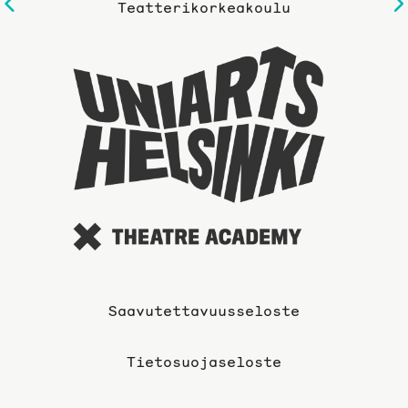
Edelliselle
Teatterikorkeakoulu
sivulle
Taideyli
sivuille
Saavutettavuusseloste
Tietosuojaseloste