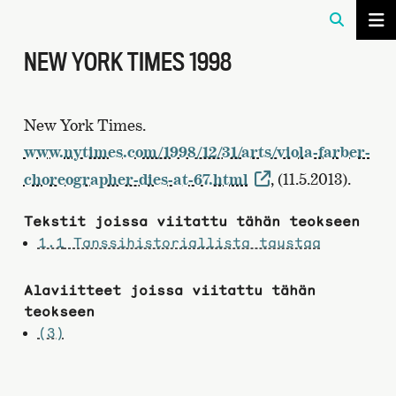
NEW YORK TIMES 1998
New York Times.
www.nytimes.com/1998/12/31/arts/viola-farber-
choreographer-dies-at-67.html
, (11.5.2013).
Tekstit joissa viitattu tähän teokseen
1.1
Tanssihistoriallista taustaa
Alaviitteet joissa viitattu tähän
teokseen
(3)