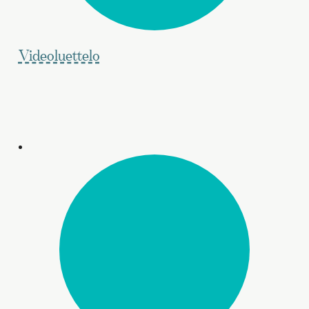
Videoluettelo