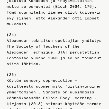
jaloista Kanadaan ja Yhdysvaltoihin,
mutta se peruuntui (
Bloch 2004
, 176).
Tämä suunnitelma lienee ollut kuitenkin
syy siihen, että Alexander otti lapset
mukaansa.
(24)
Alexander-tekniikan opettajien yhdistys
The Society of Teachers of the
Alexander Technique, STAT perustettiin
Lontoossa vuonna 1960 ja se on toiminut
siitä lähtien.
(25)
Käytän sensory appreciation -
käsitteestä suomennosta ’aistinvarainen
ymmärtäminen’. Saraste on uusimmassa
käännöksessään Gelbin Body Learning -
kirjasta (2013) ottanut käyttöön termin