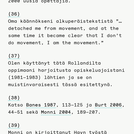
2000 uusia opettajia.
(36)
Oma käännökseni alkuperäistekstistä ”…
detached me from movement, and at the
same time it became clear that I don’t
do movement, I am the movement.”
(37)
Olen käyttänyt tätä Rollandilta
oppimaani harjoitusta opiskeluajoistani
(1981–1983) lähtien ja se on
muistinvaraisesti tässä esitettynä.
(38)
Katso
Banes 1987
, 113–125 ja
Burt 2006
,
44–51 sekä
Monni 2004
, 189–207.
(39)
Monni on kirjoittanut Hayn työstä