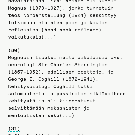
havaintojaan. Yksi näistä oli Rudolf
Magnus (1873–1927), jonka tunnetuin
teos Körperstellung (1924) keskittyy
tutkimaan eläinten pään ja kaulan
refleksien (head-neck reflexes)
vaikutuksia(...)
(30)
Magnusin lisäksi muita aikalaisia ovat
neurologi Sir Charles Sherrington
(1857–1952), edellisen opettaja, ja
George E. Coghill (1872–1941).
Kehitysbiologi Coghill tutki
salamanterin ja pussirotan sikiövaiheen
kehitystä ja oli kiinnostunut
selvittämään mekaanisten ja
mentaalisten sekä(...)
(31)