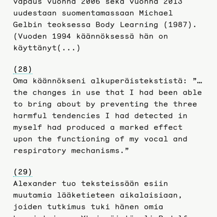
vapaus vuonna 2006 sekä vuonna 2013
uudestaan suomentamassaan Michael
Gelbin teoksessa Body Learning (1987).
(Vuoden 1994 käännöksessä hän on
käyttänyt(...)
(28)
Oma käännökseni alkuperäistekstistä: ”…
the changes in use that I had been able
to bring about by preventing the three
harmful tendencies I had detected in
myself had produced a marked effect
upon the functioning of my vocal and
respiratory mechanisms.”
(29)
Alexander tuo teksteissään esiin
muutamia lääketieteen aikalaisiaan,
joiden tutkimus tuki hänen omia