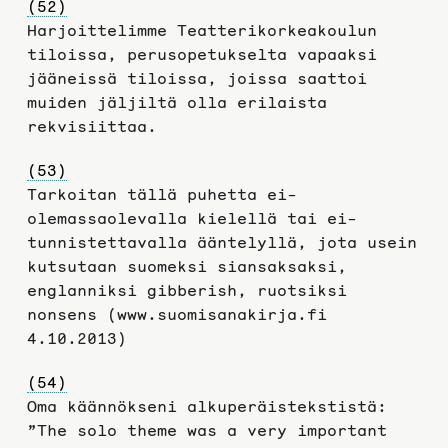
(52)
Harjoittelimme Teatterikorkeakoulun
tiloissa, perusopetukselta vapaaksi
jääneissä tiloissa, joissa saattoi
muiden jäljiltä olla erilaista
rekvisiittaa.
(53)
Tarkoitan tällä puhetta ei-
olemassaolevalla kielellä tai ei-
tunnistettavalla ääntelyllä, jota usein
kutsutaan suomeksi siansaksaksi,
englanniksi gibberish, ruotsiksi
nonsens (www.suomisanakirja.fi
4.10.2013)
(54)
Oma käännökseni alkuperäistekstistä:
”The solo theme was a very important