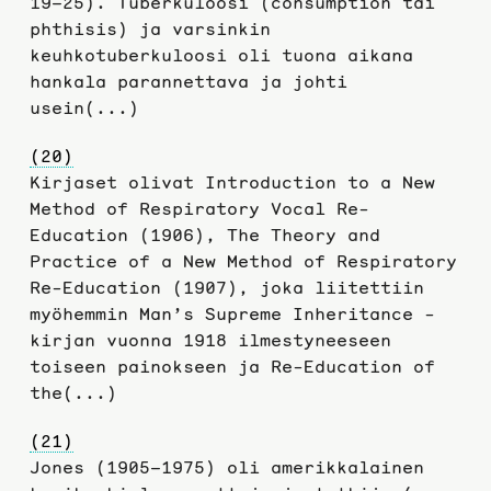
19–25). Tuberkuloosi (consumption tai
phthisis) ja varsinkin
keuhkotuberkuloosi oli tuona aikana
hankala parannettava ja johti
usein(...)
(20)
Kirjaset olivat Introduction to a New
Method of Respiratory Vocal Re-
Education (1906), The Theory and
Practice of a New Method of Respiratory
Re-Education (1907), joka liitettiin
myöhemmin Man’s Supreme Inheritance -
kirjan vuonna 1918 ilmestyneeseen
toiseen painokseen ja Re-Education of
the(...)
(21)
Jones (1905–1975) oli amerikkalainen