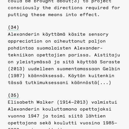
could be brought about;3) to project
consciously the directions required for
putting these means into effect.
(34)
Alexanderin käyttämä käsite sensory
appreciation on aiheuttanut paljon
pohdintaa suomalaisten Alexander-
tekniikan opettajien parissa. Aistitaju
on yleistymässä ja sitä käyttää Saraste
(2013) uudelleen suomentamassaan Gelbin
(1987) käännöksessä. Käytän kuitenkin
tässä tutkimuksessani käännöstä(...)
(35)
Elisabeth Walker (1914–2013) valmistui
Alexanderin kouluttamana opettajaksi
vuonna 1947 ja toimi siitä lähtien
opettajana sekä koulutti vuosina 1985–