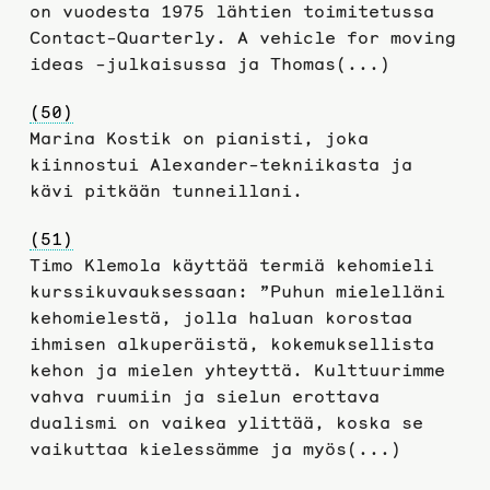
on vuodesta 1975 lähtien toimitetussa
Contact-Quarterly. A vehicle for moving
ideas -julkaisussa ja Thomas(...)
(50)
Marina Kostik on pianisti, joka
kiinnostui Alexander-tekniikasta ja
kävi pitkään tunneillani.
(51)
Timo Klemola käyttää termiä kehomieli
kurssikuvauksessaan: ”Puhun mielelläni
kehomielestä, jolla haluan korostaa
ihmisen alkuperäistä, kokemuksellista
kehon ja mielen yhteyttä. Kulttuurimme
vahva ruumiin ja sielun erottava
dualismi on vaikea ylittää, koska se
vaikuttaa kielessämme ja myös(...)