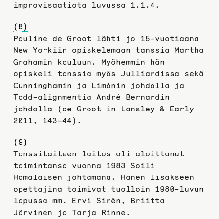
improvisaatiota luvussa 1.1.4.
(8)
Pauline de Groot lähti jo 15-vuotiaana
New Yorkiin opiskelemaan tanssia Martha
Grahamin kouluun. Myöhemmin hän
opiskeli tanssia myös Julliardissa sekä
Cunninghamin ja Limónin johdolla ja
Todd-alignmentia André Bernardin
johdolla (de Groot in Lansley & Early
2011, 143–44).
(9)
Tanssitaiteen laitos oli aloittanut
toimintansa vuonna 1983 Soili
Hämäläisen johtamana. Hänen lisäkseen
opettajina toimivat tuolloin 1980-luvun
lopussa mm. Ervi Sirén, Briitta
Järvinen ja Tarja Rinne.