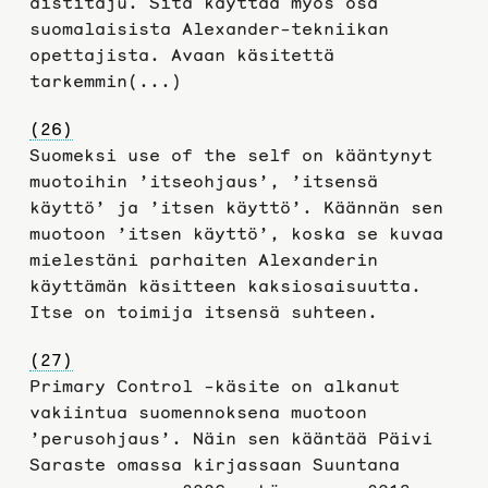
aistitaju. Sitä käyttää myös osa
suomalaisista Alexander-tekniikan
opettajista. Avaan käsitettä
tarkemmin(...)
(26)
Suomeksi use of the self on kääntynyt
muotoihin ’itseohjaus’, ’itsensä
käyttö’ ja ’itsen käyttö’. Käännän sen
muotoon ’itsen käyttö’, koska se kuvaa
mielestäni parhaiten Alexanderin
käyttämän käsitteen kaksiosaisuutta.
Itse on toimija itsensä suhteen.
(27)
Primary Control -käsite on alkanut
vakiintua suomennoksena muotoon
’perusohjaus’. Näin sen kääntää Päivi
Saraste omassa kirjassaan Suuntana