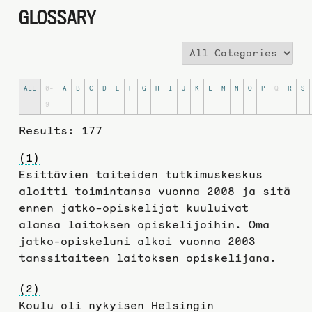
GLOSSARY
ALL
0-
A
B
C
D
E
F
G
H
I
J
K
L
M
N
O
P
Q
R
S
9
Results: 177
(1)
Esittävien taiteiden tutkimuskeskus
aloitti toimintansa vuonna 2008 ja sitä
ennen jatko-opiskelijat kuuluivat
alansa laitoksen opiskelijoihin. Oma
jatko-opiskeluni alkoi vuonna 2003
tanssitaiteen laitoksen opiskelijana.
(2)
Koulu oli nykyisen Helsingin